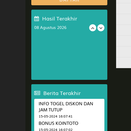
W
Rayo Vallecano
Hasil Terakhir
-0.25
HDP
0.25
1.07
Odds
-1.05
08 Agustus 2026
PLAY
3D ECUADOR
4
3
9
Celta Vi... vs Osasuna
i
16/08 22:00PM
3D UKRAINE
1
2
8
H
Celta Vigo
5D XSMN
7
9
2
4
0
W
Osasuna
5D XSMT
0
0
1
4
2
-0.50
HDP
0.50
1.06
Odds
-1.21
PLAY
Berita Terakhir
Cerezo O... vs Fagiano ...
INFO TOGEL DISKON DAN
i
08/08 17:00PM
JAM TUTUP
15-05-2024 16:07:41
H
Cerezo Osaka
BONUS KOINTOTO
W
Fagiano Okayama
15-05-2024 16:07:02