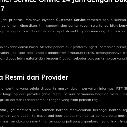
/7
jadi prioritas, makanya layanan
Customer Service
tersedia penuh selama 
l yang ingin dipastikan, tim support siap bantu kapan saja tanpa bikin kam
tiap pengguna bisa dapat respons cepat di waktu yang memang dibutuhkan,
 sekadar admin biasa. Mereka paham alur platform, ngerti persoalan teknis
salah. Jadi saat ada kendala administratif maupun teknis, penanganannya bisa
un dibuat lebih
natural dan responsif
, bukan sekadar balasan template yang t
a Resmi dari Provider
 hal penting yang selalu dijaga, termasuk dalam penyajian informasi
RTP Sl
 langsung dari provider game resmi. Semua permainan berjalan melalui sis
ngikuti data asli tanpa campur tangan yang bikin pemain ragu.
esmi
juga memberi nilai tambah karena menyediakan berbagai konten se
emain yang sudah terbiasa, tapi juga sangat membantu pemula yang masih
ormasi pendukung seperti ini, pengguna jadi punya gambaran yang lebih len
ia.