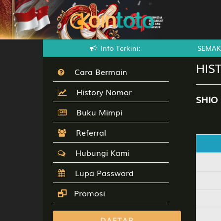
H
Udinese
W
Como
KOINTOTO menghadirkan sistem DEPOSIT YANG SEMAKIN MUDAH Den
Info Terkini:
0.50
HDP
-0.50
1.01
Odds
-1.14
HIS
Cara Bermain
PLAY
History Nomor
Hull Cit... vs Manchest...
i
SHIO
22/08 19:30PM
Buku Mimpi
H
Hull City
Referral
W
Manchester United
Hubungi Kami
1.25
HDP
-1.25
-1.12
Odds
-1.01
Lupa Password
PLAY
Promosi
Sevilla vs Rayo Val...
i
16/08 22:00PM
H
Sevilla
DAFTAR