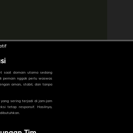
atif
si
bet saat domain utama sedang
adi pemain nggak perlu waswas
engan aman, stabil, dan tanpa
 yang sering terjadi di jam-jam
i tetap responsif. Hasilnya,
dibutuhkan.
kungan Tim