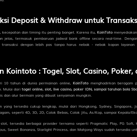
si Deposit & Withdraw untuk Transaks
, kecepatan dan timing itu penting banget. Karena itu,
KoinToto
menyediakan
 jelas, termasuk pembaruan jadwal bank offline secara real-time. Dengan
u transaksi dengan lebih pas tanpa harus nebak - nebak kapan layanan 
Kointoto : Togel, Slot, Casino, Poker,
i 10 tahun di dunia permainan online,
KoinToto
menghadirkan beragam pil
. Mulai dari
togel online, slot, live casino, poker IDN, sampai taruhan bola Sb
tis dan alur bermain yang dibuat senyaman mungkin.
n yang tersedia cukup lengkap, mulai dari Hongkong, Sydney, Singapore, 
agam, seperti 4D, 3D, 2D, Colok Bebas, Colok Jitu, As/Kop, sampai Kepala/Eko
slot, tersedia berbagai provider ternama seperti Pragmatic Play, PG Soft
pus, Sweet Bonanza, Starlight Princess, dan Mahjong Ways sudah tersedia unt