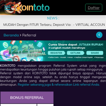
Daftar
NEWS :
BERANDA
H Dengan FITUR Terbaru, Deposit Via : - VIRTUAL ACCOUNT - E-WALL
DAFTAR
Beranda
Referral
TOGEL
LIVE
CASINO
SLOT
KOINTOTO
mengadakan program Referral System untuk yang ingin
GAMES
mendapatkan keuntungan hingga puluhan juta rupiah setiap minggunya.
Referral system dari KOINTOTO tidak dipungut biaya apapun. Hanya
dengan modal online saja, setelah itu anda hanya tinggal mengecek
DEPOSIT
keuntungan Anda yang dapat dilihat secara online kapanpun dan
dimanapun.
Register sekarang juga & referensikan Link referral Anda.
HISTORY
BONUS REFERRAL
REFERRAL