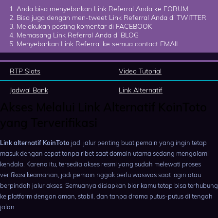
Anda bisa menyebarkan Link Referral Anda ke FORUM
Bisa juga dengan men-tweet Link Referral Anda di TWITTER
Melakukan posting komentar di FACEBOOK
Memasang Link Referral Anda di BLOG
Menyebarkan Link Referral ke semua contact EMAIL
RTP Slots
Video Tutorial
Jadwal Bank
Link Alternatif
Akses Melalui Link Alternatif KoinToto
yang Terverifikasi
Link alternatif KoinToto
jadi jalur penting buat pemain yang ingin tetap
masuk dengan cepat tanpa ribet saat domain utama sedang mengalami
kendala. Karena itu, tersedia akses resmi yang sudah melewati proses
verifikasi keamanan, jadi pemain nggak perlu waswas saat login atau
berpindah jalur akses. Semuanya disiapkan biar kamu tetap bisa terhubung
ke platform dengan aman, stabil, dan tanpa drama putus-putus di tengah
jalan.