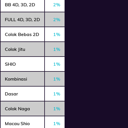
BB 4D, 3D, 2D
2%
PROMOSI
HUBUNGI
FULL 4D, 3D, 2D
2%
KAMI
Colok Bebas 2D
1%
DOWNLOAD
Lupa
DAFTAR
Colok Jitu
1%
Password?
ASUK
Butuh
LIVE
SHIO
1%
Bantuan?
CHAT
2021 ©
Kombinasi
1%
KOINTOTO
All right
reserved
Dasar
1%
Colok Naga
1%
Macau Shio
1%