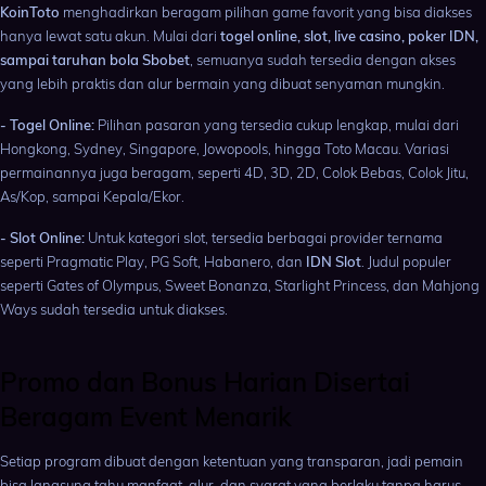
KoinToto
menghadirkan beragam pilihan game favorit yang bisa diakses
hanya lewat satu akun. Mulai dari
togel online, slot, live casino, poker IDN,
sampai taruhan bola Sbobet
, semuanya sudah tersedia dengan akses
yang lebih praktis dan alur bermain yang dibuat senyaman mungkin.
- Togel Online:
Pilihan pasaran yang tersedia cukup lengkap, mulai dari
Hongkong, Sydney, Singapore, Jowopools, hingga Toto Macau. Variasi
permainannya juga beragam, seperti 4D, 3D, 2D, Colok Bebas, Colok Jitu,
As/Kop, sampai Kepala/Ekor.
- Slot Online:
Untuk kategori slot, tersedia berbagai provider ternama
seperti Pragmatic Play, PG Soft, Habanero, dan
IDN Slot
. Judul populer
seperti Gates of Olympus, Sweet Bonanza, Starlight Princess, dan Mahjong
Ways sudah tersedia untuk diakses.
Promo dan Bonus Harian Disertai
Beragam Event Menarik
Setiap program dibuat dengan ketentuan yang transparan, jadi pemain
bisa langsung tahu manfaat, alur, dan syarat yang berlaku tanpa harus